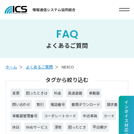
FAQ
よくあるご質問
ホーム
よくあるご質問
NEXCO
タグから絞り込む
変更
困ったときは
料金
高速道路
車載器
問い合わせ
割引
電話番号
書類ダウンロード
請求書
車載器管理番号
コーポレートカード
中古車両
カード
休日
Webサービス
深夜
困ったとき
平日朝夕