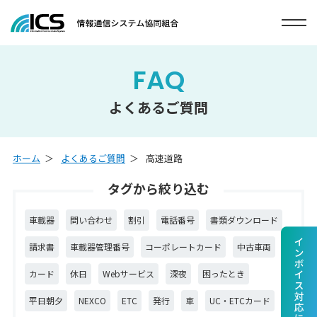
FAQ
よくあるご質問
ホーム
よくあるご質問
高速道路
タグから絞り込む
車載器
問い合わせ
割引
電話番号
書類ダウンロード
請求書
車載器管理番号
コーポレートカード
中古車両
カード
休日
Webサービス
深夜
困ったとき
平日朝夕
NEXCO
ETC
発行
車
UC・ETCカード